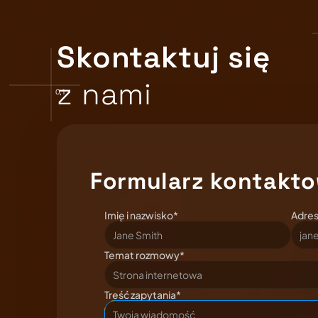
Skontaktuj się
z nami
0,1
Formularz kontakt
Imię i nazwisko*
Adres
Temat rozmowy*
Treść zapytania*