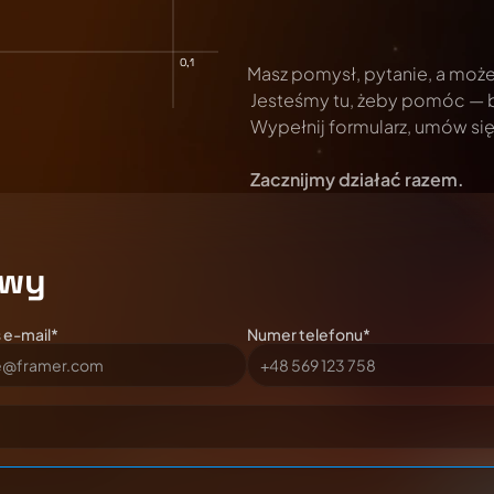
0,1
Masz pomysł, pytanie, a moż
 Jesteśmy tu, żeby pomóc — 
 Wypełnij formularz, umów s
Zacznijmy działać razem.
owy
 e-mail*
Numer telefonu*