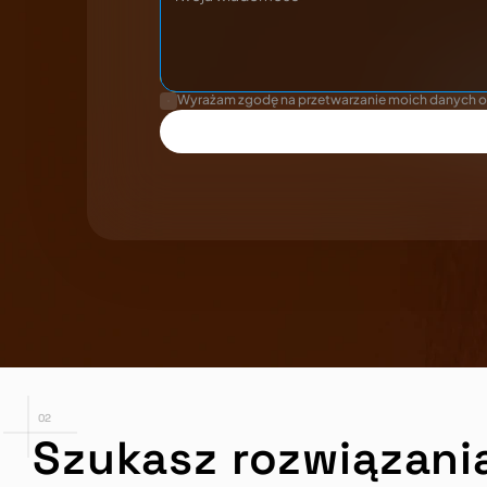
Wyrażam zgodę na przetwarzanie moich danych o
02
Szukasz rozwiązani