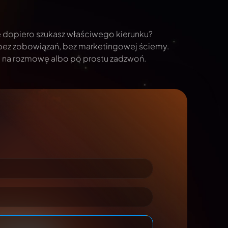
e dopiero szukasz właściwego kierunku?
bez zobowiązań, bez marketingowej ściemy.
ię na rozmowę albo po prostu zadzwoń.