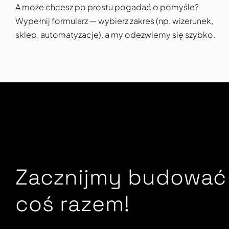
A może chcesz po prostu pogadać o pomyśle?
Wypełnij formularz — wybierz zakres (np. wizerunek, 
sklep, automatyzacje), a my odezwiemy się szybko.
Zacznijmy budować
coś razem! 